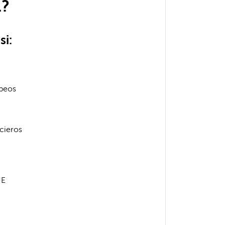
1?
si:
opeos
cieros
UE