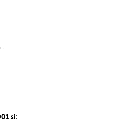
os
01 si: