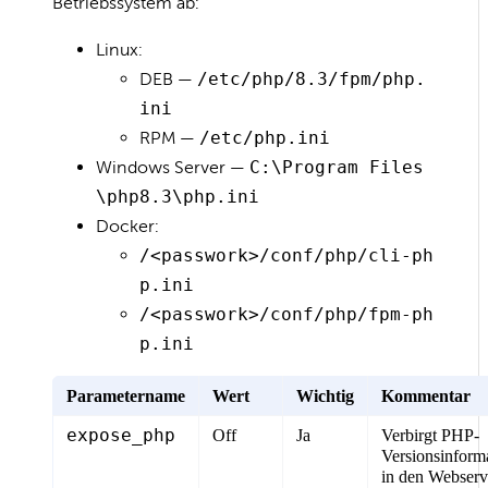
Betriebssystem ab:
Linux:
DEB —
/etc/php/8.3/fpm/php.
ini
RPM —
/etc/php.ini
Windows Server —
C:\Program Files
\php8.3\php.ini
Docker:
/<passwork>/conf/php/cli-ph
p.ini
/<passwork>/conf/php/fpm-ph
p.ini
Parametername
Wert
Wichtig
Kommentar
expose_php
Off
Ja
Verbirgt PHP-
Versionsinform
in den Webserv