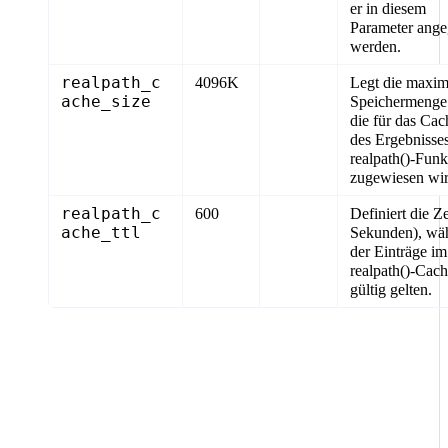
er in diesem
Parameter ang
werden.
realpath_c
4096K
Legt die maxim
ache_size
Speichermenge 
die für das Cac
des Ergebnisses
realpath()-Funk
zugewiesen wir
realpath_c
600
Definiert die Ze
ache_ttl
Sekunden), wä
der Einträge im
realpath()-Cach
gültig gelten.