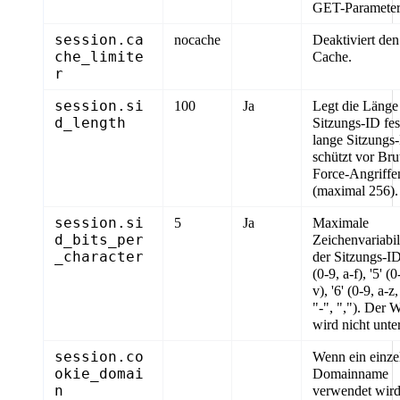
GET-Parameter
session.ca
nocache
Deaktiviert den
che_limite
Cache.
r
session.si
100
Ja
Legt die Länge
d_length
Sitzungs-ID fes
lange Sitzungs
schützt vor Bru
Force-Angriffe
(maximal 256).
session.si
5
Ja
Maximale
d_bits_per
Zeichenvariabili
_character
der Sitzungs-ID.
(0-9, a-f), '5' (0
v), '6' (0-9, a-z
"-", ","). Der W
wird nicht unter
session.co
Wenn ein einze
okie_domai
Domainname
n
verwendet wird