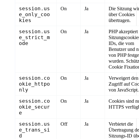
session.us
On
Ja
Die Sitzung wi
e_only_coo
über Cookies
kies
übertragen.
session.us
On
Ja
PHP akzeptiert
e_strict_m
Sitzungscookie
ode
IDs, die vom
Benutzer und n
von PHP festge
wurden. Schütz
Cookie Fixatio
session.co
On
Ja
Verweigert den
okie_httpo
Zugriff auf Co
nly
von JavaScript.
session.co
On
Ja
Cookies sind n
okie_secur
HTTPS verfügb
e
session.us
Off
Ja
Verbietet die
e_trans_si
Übertragung de
d
Sitzungs-ID üb