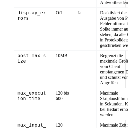
Antwortheader
display_er
Off
Ja
Deaktiviert die
rors
Ausgabe von 
Fehlerinformat
Sollte immer au
stehen, da alle 
in Protokolldat
geschrieben we
post_max_s
10MB
Begrenzt die
ize
maximale Größ
vom Client
empfangenen D
und schützt vo
Angriffen.
max_execut
120 bis
Maximale
ion_time
600
Skriptausführun
in Sekunden. 
bei Bedarf erhö
werden.
max_input_
120
Maximale Zeit 