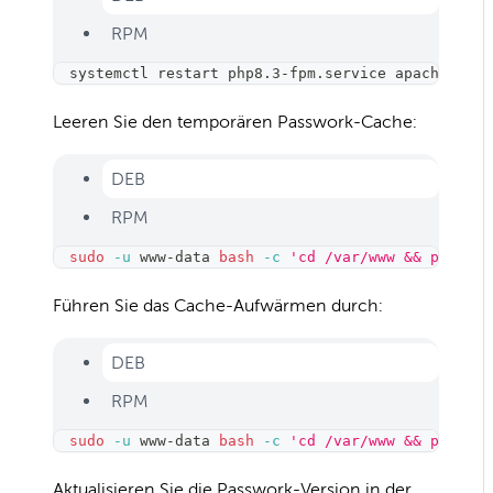
RPM
systemctl restart php8.3-fpm.service apache2.ser
Leeren Sie den temporären Passwork-Cache:
DEB
RPM
sudo
-u
 www-data 
bash
-c
'cd /var/www && php -d 
Führen Sie das Cache-Aufwärmen durch:
DEB
RPM
sudo
-u
 www-data 
bash
-c
'cd /var/www && php -d 
Aktualisieren Sie die Passwork-Version in der