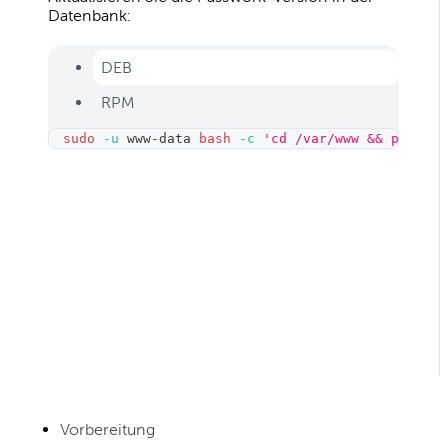
Datenbank:
DEB
RPM
sudo
-u
 www-data 
bash
-c
'cd /var/www && php -d 
Vorbereitung