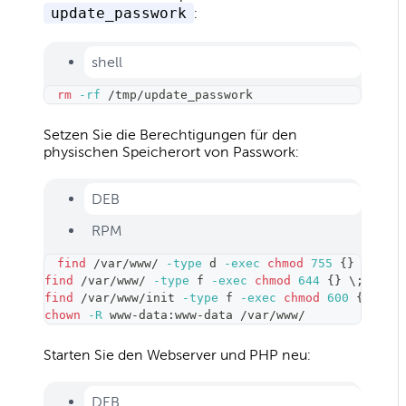
update_passwork
:
shell
rm
-rf
 /tmp/update_passwork
Setzen Sie die Berechtigungen für den
physischen Speicherort von Passwork:
DEB
RPM
find
 /var/www/ 
-type
 d 
-exec
chmod
755
{
}
\
;
find
 /var/www/ 
-type
 f 
-exec
chmod
644
{
}
\
;
find
 /var/www/init 
-type
 f 
-exec
chmod
600
{
}
\
;
chown
-R
 www-data:www-data /var/www/
Starten Sie den Webserver und PHP neu:
DEB