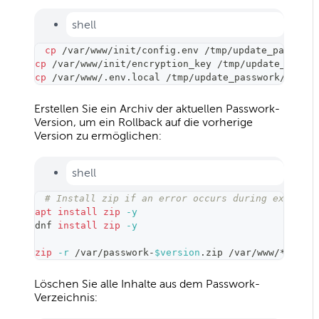
shell
cp
 /var/www/init/config.env /tmp/update_passwork
cp
 /var/www/init/encryption_key /tmp/update_passw
cp
 /var/www/.env.local /tmp/update_passwork/
Erstellen Sie ein Archiv der aktuellen Passwork-
Version, um ein Rollback auf die vorherige
Version zu ermöglichen:
shell
# Install zip if an error occurs during executio
apt
install
zip
-y
dnf 
install
zip
-y
zip
-r
 /var/passwork-
$version
.zip /var/www/*
Löschen Sie alle Inhalte aus dem Passwork-
Verzeichnis: