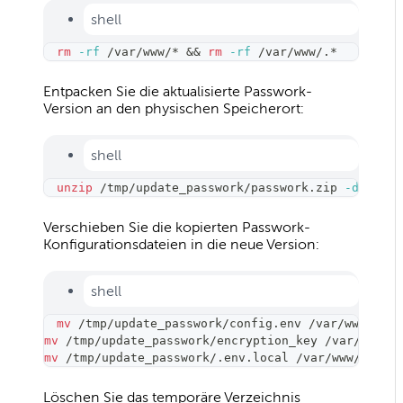
shell
rm
-rf
 /var/www/* 
&&
rm
-rf
 /var/www/.*
Entpacken Sie die aktualisierte Passwork-
Version an den physischen Speicherort:
shell
unzip
 /tmp/update_passwork/passwork.zip 
-d
 /var/
Verschieben Sie die kopierten Passwork-
Konfigurationsdateien in die neue Version:
shell
mv
 /tmp/update_passwork/config.env /var/www/init
mv
 /tmp/update_passwork/encryption_key /var/www/i
mv
 /tmp/update_passwork/.env.local /var/www/
Löschen Sie das temporäre Verzeichnis