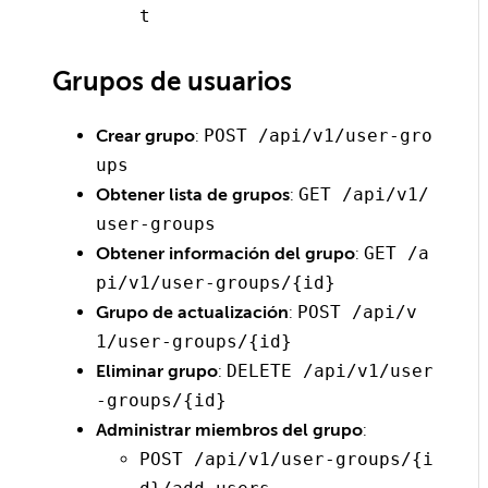
t
Grupos de usuarios
Crear grupo
:
POST /api/v1/user-gro
ups
Obtener lista de grupos
:
GET /api/v1/
user-groups
Obtener información del grupo
:
GET /a
pi/v1/user-groups/{id}
Grupo de actualización
:
POST /api/v
1/user-groups/{id}
Eliminar grupo
:
DELETE /api/v1/user
-groups/{id}
Administrar miembros del grupo
:
POST /api/v1/user-groups/{i