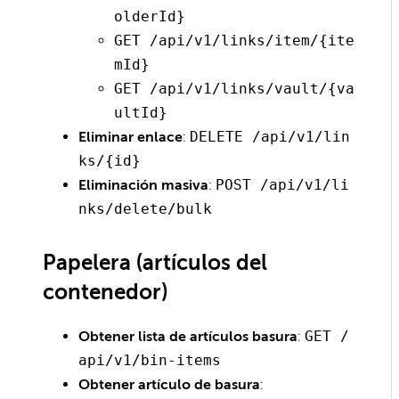
olderId}
GET /api/v1/links/item/{ite
mId}
GET /api/v1/links/vault/{va
ultId}
Eliminar enlace
:
DELETE /api/v1/lin
ks/{id}
Eliminación masiva
:
POST /api/v1/li
nks/delete/bulk
Papelera (artículos del
contenedor)
Obtener lista de artículos basura
:
GET /
api/v1/bin-items
Obtener artículo de basura
: