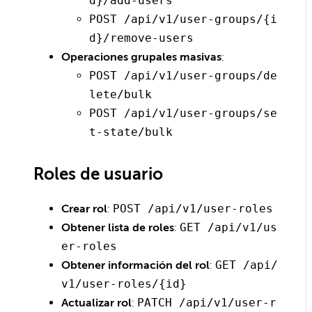
d}/add-users
POST /api/v1/user-groups/{i
d}/remove-users
Operaciones grupales masivas
:
POST /api/v1/user-groups/de
lete/bulk
POST /api/v1/user-groups/se
t-state/bulk
Roles de usuario
Crear rol
:
POST /api/v1/user-roles
Obtener lista de roles
:
GET /api/v1/us
er-roles
Obtener información del rol
:
GET /api/
v1/user-roles/{id}
Actualizar rol
:
PATCH /api/v1/user-r