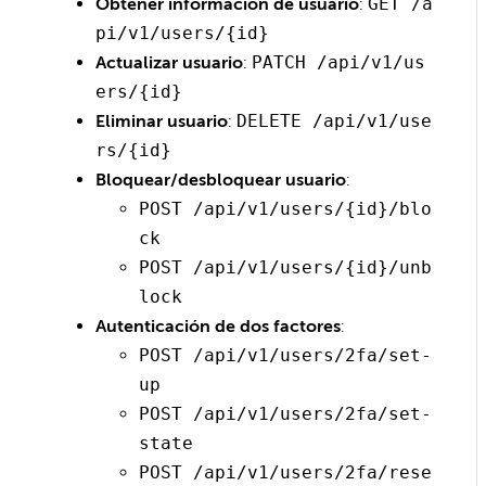
Obtener información de usuario
:
GET /a
pi/v1/users/{id}
Actualizar usuario
:
PATCH /api/v1/us
ers/{id}
Eliminar usuario
:
DELETE /api/v1/use
rs/{id}
Bloquear/desbloquear usuario
:
POST /api/v1/users/{id}/blo
ck
POST /api/v1/users/{id}/unb
lock
Autenticación de dos factores
:
POST /api/v1/users/2fa/set-
up
POST /api/v1/users/2fa/set-
state
POST /api/v1/users/2fa/rese