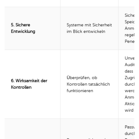
Sichere
Speich
5. Sichere
Systeme mit Sicherheit
Anmeld
Entwicklung
im Blick entwickeln
regelm
Penetra
Unverä
Audit-T
dass
Überprüfen, ob
Zugriff
6. Wirksamkeit der
Kontrollen tatsächlich
durchg
Kontrollen
funktionieren
werden
Anmeld
Aktion 
wird
Passwo
durchs