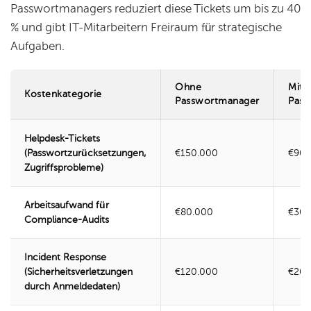
Passwortmanagers reduziert diese Tickets um bis zu 40
% und gibt IT-Mitarbeitern Freiraum für strategische
Aufgaben.
Ohne
Mit
Kostenkategorie
Passwortmanager
Pass
Helpdesk-Tickets
(Passwortzurücksetzungen,
€150.000
€90.
Zugriffsprobleme)
Arbeitsaufwand für
€80.000
€30.
Compliance-Audits
Incident Response
(Sicherheitsverletzungen
€120.000
€20.
durch Anmeldedaten)