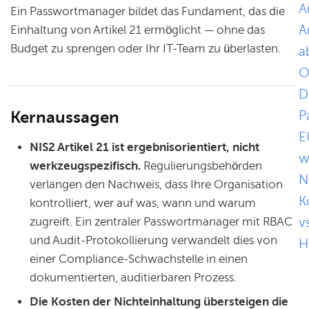
A
Ein Passwortmanager bildet das Fundament, das die
A
Einhaltung von Artikel 21 ermöglicht — ohne das
Budget zu sprengen oder Ihr IT-Team zu überlasten.
a
O
D
Kernaussagen
P
E
NIS2 Artikel 21 ist ergebnisorientiert, nicht
w
werkzeugspezifisch.
Regulierungsbehörden
N
verlangen den Nachweis, dass Ihre Organisation
K
kontrolliert, wer auf was, wann und warum
zugreift. Ein zentraler Passwortmanager mit RBAC
v
und Audit-Protokollierung verwandelt dies von
H
einer Compliance-Schwachstelle in einen
dokumentierten, auditierbaren Prozess.
Die Kosten der Nichteinhaltung übersteigen die