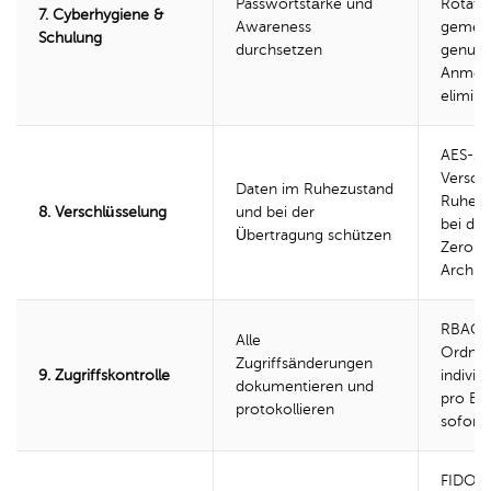
Passwortstärke und
Rotati
7. Cyberhygiene &
Awareness
gemei
Schulung
durchsetzen
genutz
Anmel
elimini
AES-25
Versch
Daten im Ruhezustand
Ruhezu
8. Verschlüsselung
und bei der
bei de
Übertragung schützen
Zero-K
Archite
RBAC b
Alle
Ordner
Zugriffsänderungen
9. Zugriffskontrolle
individ
dokumentieren und
pro Be
protokollieren
soforti
FIDO2