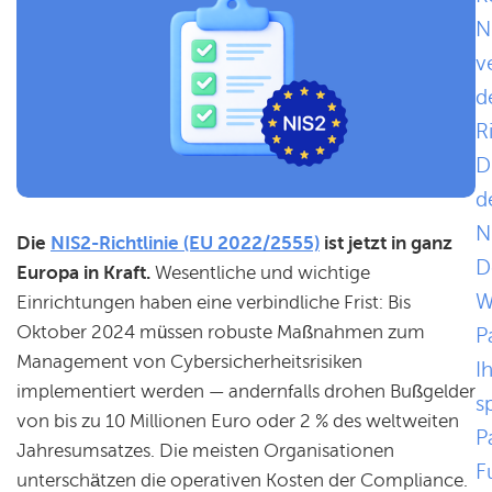
N
v
d
R
D
d
N
Die
NIS2-Richtlinie (EU 2022/2555)
ist jetzt in ganz
D
Europa in Kraft.
Wesentliche und wichtige
W
Einrichtungen haben eine verbindliche Frist: Bis
Oktober 2024 müssen robuste Maßnahmen zum
P
Management von Cybersicherheitsrisiken
I
implementiert werden — andernfalls drohen Bußgelder
s
von bis zu 10 Millionen Euro oder 2 % des weltweiten
P
Jahresumsatzes. Die meisten Organisationen
F
unterschätzen die operativen Kosten der Compliance.