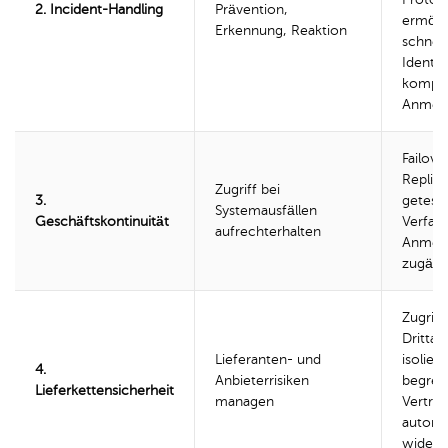
2. Incident-Handling
Prävention,
ermögl
Erkennung, Reaktion
schnell
Identif
kompro
Anmel
Failove
Replika
Zugriff bei
3.
getest
Systemausfällen
Geschäftskontinuität
Verfahr
aufrechterhalten
Anmel
zugäng
Zugriff
Drittan
Lieferanten- und
isoliere
4.
Anbieterrisiken
begren
Lieferkettensicherheit
managen
Vertra
automa
widerr