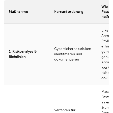
Wie
Maßnahme
Kernanforderung
Passw
helfen
Erkenn
Anmeld
Privile
erfasse
Cybersicherheitsrisiken
1. Risikoanalyse &
gemei
identifizieren und
Richtlinien
genutz
dokumentieren
Anmel
identifi
risikor
dokume
Massen
Passwö
innerh
Stunde
Verfahren für
Protok