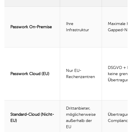
Ihre
Maximale Kon
Passwork On-Premise
Infrastruktur
Gapped-Net
DSGVO + NI
Nur EU-
Passwork Cloud (EU)
keine grenz
Rechenzentren
Übertragung
Drittanbieter,
Standard-Cloud (Nicht-
möglicherweise
Übertragung
EU)
außerhalb der
Compliance
EU