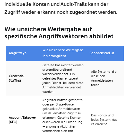
individuelle Konten und Audit-Trails kann der
Zugriff weder erkannt noch zugeordnet werden.
Wie unsichere Weitergabe auf
spezifische Angriffsvektoren abbildet
Wie unsichere Weitergabe
Angriffstyp
Schadensradius
ihn ermöglicht
Geteilte Passwörter werden
systemübergreifend
Alle Systeme, die
wiederverwendet. Ein
Credential
dieselben
geleaktes Paar entsperrt
Stuffing
Anmeldedaten
jeden Dienst, bei dem diese
teilen
Anmeldedaten verwendet
wurden.
Angreifer nutzen gestopfte
oder per Brute-Force
geknackte Anmeldedaten,
um dauerhaften Zugriff zu
Das Konto und
Account Takeover
erlangen. Geteilte Konten
jedes System, das
(ATO)
erschweren die Erkennung
es erreicht
— anomale Aktivitäten
vermischen sich mit