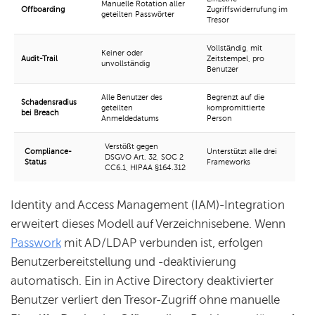
Manuelle Rotation aller
Offboarding
Zugriffswiderrufung im
geteilten Passwörter
Tresor
Vollständig, mit
Keiner oder
Audit-Trail
Zeitstempel, pro
unvollständig
Benutzer
Alle Benutzer des
Begrenzt auf die
Schadensradius
geteilten
kompromittierte
bei Breach
Anmeldedatums
Person
Verstößt gegen
Compliance-
Unterstützt alle drei
DSGVO Art. 32, SOC 2
Status
Frameworks
CC6.1, HIPAA §164.312
Identity and Access Management (IAM)-Integration
erweitert dieses Modell auf Verzeichnisebene. Wenn
Passwork
mit AD/LDAP verbunden ist, erfolgen
Benutzerbereitstellung und -deaktivierung
automatisch. Ein in Active Directory deaktivierter
Benutzer verliert den Tresor-Zugriff ohne manuelle