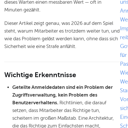
uns
dieses Warten einen messbaren Wert — oft in
Minuten gezählt.
An
We
Dieser Artikel zeigt genau, was 2026 auf dem Spiel
Im
steht, warum Mitarbeiter es trotzdem weiter tun, und
rei
wie das Problem gelöst werden kann, ohne dass sich
Go
Sicherheit wie eine Strafe anfühlt.
für
Pa
Wie
Wichtige Erkenntnisse
We
Geteilte Anmeldedaten sind ein Problem der
St
Zugriffsverwaltung, kein Problem des
Von
Benutzerverhaltens.
Richtlinien, die darauf
sic
setzen, dass Mitarbeiter das Richtige tun,
Ein
scheitern im großen Maßstab. Eine Architektur,
Sch
die das Richtige zum Einfachsten macht,