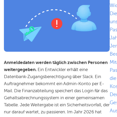
Wic
Di
uns
Pa
Ja
Jen
Be
Mit
Anmeldedaten werden täglich zwischen Personen
weitergegeben.
Ein Entwickler erhält eine
Pas
Datenbank-Zugangsberechtigung über Slack. Ein
die
Auftragnehmer bekommt ein Admin-Konto per E-
Kos
Mail. Die Finanzabteilung speichert das Login für das
De
Gehaltsabrechnungssystem in einer gemeinsamen
Ges
Tabelle. Jede Weitergabe ist ein Sicherheitsvorfall, der
Au
nur darauf wartet, zu passieren. Im Jahr 2026 hat