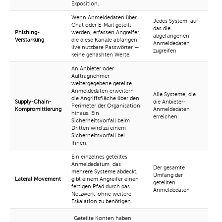
Exposition.
Wenn Anmeldedaten über
Jedes System, auf
Chat oder E-Mail geteilt
das die
Phishing-
werden, erfassen Angreifer,
abgefangenen
Verstärkung
die diese Kanäle abfangen,
Anmeldedaten
live nutzbare Passwörter —
zugreifen
keine gehashten Werte.
An Anbieter oder
Auftragnehmer
weitergegebene geteilte
Anmeldedaten erweitern
Alle Systeme, die
die Angriffsfläche über den
Supply-Chain-
die Anbieter-
Perimeter der Organisation
Kompromittierung
Anmeldedaten
hinaus. Ein
erreichen
Sicherheitsvorfall beim
Dritten wird zu einem
Sicherheitsvorfall bei
Ihnen.
Ein einzelnes geteiltes
Anmeldedatum, das
Der gesamte
mehrere Systeme abdeckt,
Umfang der
Lateral Movement
gibt einem Angreifer einen
geteilten
fertigen Pfad durch das
Anmeldedaten
Netzwerk, ohne weitere
Eskalation zu benötigen.
Geteilte Konten haben