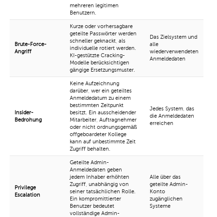
mehreren legitimen
Benutzern.
Kurze oder vorhersagbare
geteilte Passwörter werden
Das Zielsystem und
schneller geknackt, als
Brute-Force-
alle
individuelle rotiert werden.
Angriff
wiederverwendeten
KI-gestützte Cracking-
Anmeldedaten
Modelle berücksichtigen
gängige Ersetzungsmuster.
Keine Aufzeichnung
darüber, wer ein geteiltes
Anmeldedatum zu einem
bestimmten Zeitpunkt
Jedes System, das
Insider-
besitzt. Ein ausscheidender
die Anmeldedaten
Bedrohung
Mitarbeiter, Auftragnehmer
erreichen
oder nicht ordnungsgemäß
offgeboardeter Kollege
kann auf unbestimmte Zeit
Zugriff behalten.
Geteilte Admin-
Anmeldedaten geben
jedem Inhaber erhöhten
Alle über das
Zugriff, unabhängig von
geteilte Admin-
Privilege
seiner tatsächlichen Rolle.
Konto
Escalation
Ein kompromittierter
zugänglichen
Benutzer bedeutet
Systeme
vollständige Admin-