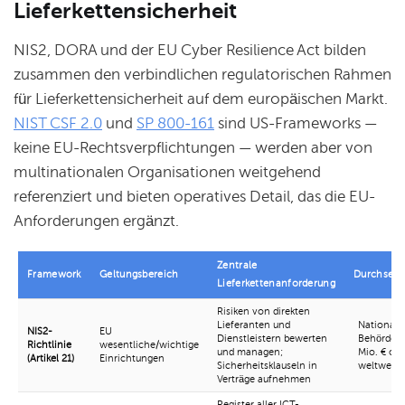
Lieferkettensicherheit
NIS2, DORA und der EU Cyber Resilience Act bilden
zusammen den verbindlichen regulatorischen Rahmen
für Lieferkettensicherheit auf dem europäischen Markt.
NIST CSF 2.0
und
SP 800-161
sind US-Frameworks —
keine EU-Rechtsverpflichtungen — werden aber von
multinationalen Organisationen weitgehend
referenziert und bieten operatives Detail, das die EU-
Anforderungen ergänzt.
Zentrale
Framework
Geltungsbereich
Durchsetz
Lieferkettenanforderung
Risiken von direkten
Lieferanten und
Nationale
NIS2-
EU
Dienstleistern bewerten
Behörden;
Richtlinie
wesentliche/wichtige
und managen;
Mio. € ode
(Artikel 21)
Einrichtungen
Sicherheitsklauseln in
weltweite
Verträge aufnehmen
Register aller ICT-