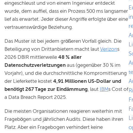
eingeschleust und von einem Ingenieur entdeckt
E
wurde, dem auffiel, dass ein Prozess 500 ms langsamer
i
lief als erwartet. Jeder dieser Angriffe erfolgte über eine
r
vertrauenswürdige Beziehung.
A
Das Muster ist bei jedem größeren Vorfall gleich. Die
L
Beteiligung von Drittanbietern macht laut
Verizon
s
S
2026 DBIR mittlerweile
48 % aller
A
Datenschutzverletzungen
aus (gegenüber 30 % im
t
Vorjahr), und die durchschnittliche Kompromittierung
A
der Lieferkette kostet
4,91 Millionen US-Dollar und
benötigt 267 Tage zur Eindämmung
, laut
IBM
s Cost of
R
a Data Breach Report 2025.
F
Fa
Die meisten Organisationen reagieren weiterhin mit
L
Fragebögen und jährlichen Audits. Diese haben ihren
o
Platz. Aber ein Fragebogen verhindert keine