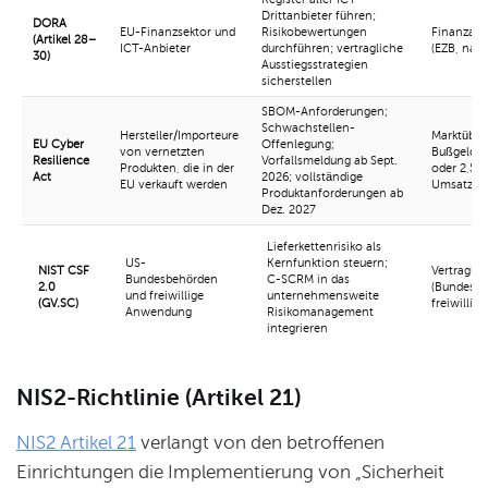
Drittanbieter führen;
DORA
EU-Finanzsektor und
Risikobewertungen
Finanzauf
(Artikel 28–
ICT-Anbieter
durchführen; vertragliche
(EZB, nati
30)
Ausstiegsstrategien
sicherstellen
SBOM-Anforderungen;
Schwachstellen-
Hersteller/Importeure
Marktübe
EU Cyber
Offenlegung;
von vernetzten
Bußgelder 
Resilience
Vorfallsmeldung ab Sept.
Produkten, die in der
oder 2,5 
Act
2026; vollständige
EU verkauft werden
Umsatzes
Produktanforderungen ab
Dez. 2027
Lieferkettenrisiko als
US-
Kernfunktion steuern;
NIST CSF
Vertraglic
Bundesbehörden
C-SCRM in das
2.0
(Bundesbe
und freiwillige
unternehmensweite
(GV.SC)
freiwillig
Anwendung
Risikomanagement
integrieren
NIS2-Richtlinie (Artikel 21)
NIS2 Artikel 21
verlangt von den betroffenen
Einrichtungen die Implementierung von „Sicherheit