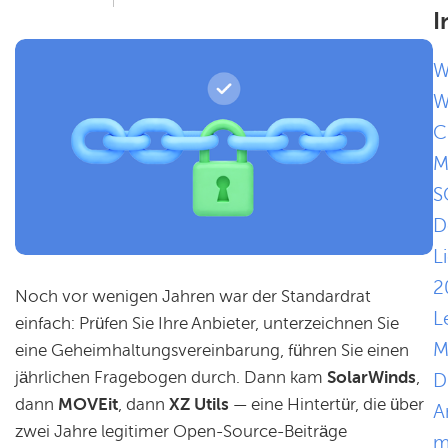
I
W
W
C
M
S
D
L
2
Noch vor wenigen Jahren war der Standardrat
L
einfach: Prüfen Sie Ihre Anbieter, unterzeichnen Sie
M
eine Geheimhaltungsvereinbarung, führen Sie einen
jährlichen Fragebogen durch. Dann kam
SolarWinds
,
D
dann
MOVEit
, dann
XZ Utils
— eine Hintertür, die über
A
zwei Jahre legitimer Open-Source-Beiträge
m