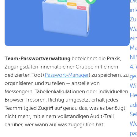
Di
in
Zu
Wa
ei
Ma
NI
Team-Passwortverwaltung
bezeichnet die Praxis,
4:
Zugangsdaten innerhalb einer Gruppe mit einem
dedizierten Tool (
Passwort-Manager
) zu speichern, zu
ge
organisieren und zu teilen — anstelle von
Wi
Messengern, Tabellenkalkulationen oder individuellen
He
Browser-Tresoren. Richtig umgesetzt erhält jedes
ad
Teammitglied Zugriff auf genau das, was es benötigt,
Se
nicht mehr, mit einem vollständigen Audit-Trail
We
darüber, wer wann auf was zugegriffen hat.
pa