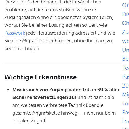
Dieser Leitfaden behandelt die tatsächlichen
Or
Probleme, auf die Teams stoßen, wenn sie
Di
Zugangsdaten ohne ein geeignetes System teilen,
Ch
worauf Sie bei einer Lösung achten sollten, wie
Zu
Passwork
jede Herausforderung adressiert und wie
we
Sie eine Migration durchführen, ohne Ihr Team zu
beeinträchtigen.
Un
Be
Te
Wichtige Erkenntnisse
Pa
20
Missbrauch von Zugangsdaten tritt in 39 % aller
Mi
Sicherheitsverletzungen auf
und ist damit die
zu
am weitesten verbreitete Technik über die
Pa
gesamte Angriffskette hinweg — nicht nur beim
initialen Zugriff.
In