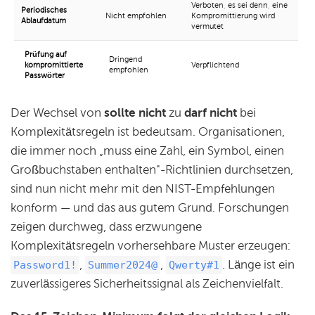
Verboten, es sei denn, eine
Periodisches
Nicht empfohlen
Kompromittierung wird
Ablaufdatum
vermutet
Prüfung auf
Dringend
kompromittierte
Verpflichtend
empfohlen
Passwörter
Der Wechsel von
sollte nicht
zu
darf nicht
bei
Komplexitätsregeln ist bedeutsam. Organisationen,
die immer noch „muss eine Zahl, ein Symbol, einen
Großbuchstaben enthalten"-Richtlinien durchsetzen,
sind nun nicht mehr mit den NIST-Empfehlungen
konform — und das aus gutem Grund. Forschungen
zeigen durchweg, dass erzwungene
Komplexitätsregeln vorhersehbare Muster erzeugen:
,
,
. Länge ist ein
Password1!
Summer2024@
Qwerty#1
zuverlässigeres Sicherheitssignal als Zeichenvielfalt.