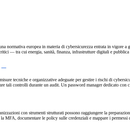
 è una normativa europea in materia di cybersicurezza entrata in vigore a 
critici — tra cui energia, sanità, finanza, infrastrutture digitali e pub
ure tecniche e organizzative adeguate per gestire i rischi di cybersicur
are tali controlli durante un audit. Un password manager dedicato con cont
ganizzazioni con strumenti strutturati possono raggiungere la preparazio
la MFA, documentare le policy sulle credenziali e mappare i permessi deg