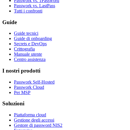
Passwork vs. 1Password
Passwork vs. LastPass
Tutti i confronti
Guide
Guide tecnici
Guide di onboarding
Secrets e DevOps
Crittografia
Manuale utente
Centro assistenza
I nostri prodotti
Passwork Self-Hosted
Passwork Cloud
Per MSP
Soluzioni
Piattaforma cloud
Gestione degli accessi
Gestore di password NIS2