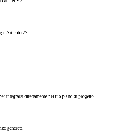
tà alla NIS2.
g e Articolo 23
per integrarsi direttamente nel tuo piano di progetto
enze generate