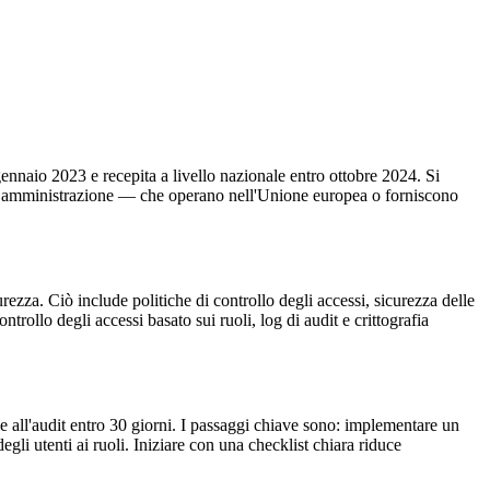
gennaio 2023 e recepita a livello nazionale entro ottobre 2024. Si
blica amministrazione — che operano nell'Unione europea o forniscono
ezza. Ciò include politiche di controllo degli accessi, sicurezza delle
rollo degli accessi basato sui ruoli, log di audit e crittografia
ne all'audit entro 30 giorni. I passaggi chiave sono: implementare un
li utenti ai ruoli. Iniziare con una checklist chiara riduce