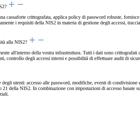
IS2?
a cassaforte crittografata, applica policy di password robuste, fornisce 
amente i requisiti della NIS2 in materia di gestione degli accessi, tracci
ità alla NIS2?
all'interno della vostra infrastruttura. Tutti i dati sono crittografati
ati, controllo degli accessi interni e possibilità di effettuare audit di s
e degli utenti: accesso alle password, modifiche, eventi di condivision
colo 21 della NIS2. In combinazione con impostazioni di accesso basate su
iali.