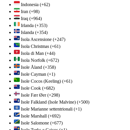
Indonesia
(+62)
Iran
(+98)
Iraq
(+964)
Irlanda
(+353)
Islanda
(+354)
Isola Ascensione
(+247)
Isola Christmas
(+61)
Isola di Man
(+44)
Isola Norfolk
(+672)
Isole Åland
(+358)
Isole Cayman
(+1)
Isole Cocos (Keeling)
(+61)
Isole Cook
(+682)
Isole Fær Øer
(+298)
Isole Falkland (Isole Malvine)
(+500)
Isole Marianne settentrionali
(+1)
Isole Marshall
(+692)
Isole Salomone
(+677)
Isole Turks e Caicos
(+1)