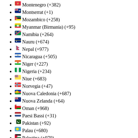
Montenegro
(+382)
Montserrat
(+1)
Mozambico
(+258)
Myanmar (Birmania)
(+95)
Namibia
(+264)
Nauru
(+674)
Nepal
(+977)
Nicaragua
(+505)
Niger
(+227)
Nigeria
(+234)
Niue
(+683)
Norvegia
(+47)
Nuova Caledonia
(+687)
Nuova Zelanda
(+64)
Oman
(+968)
Paesi Bassi
(+31)
Pakistan
(+92)
Palau
(+680)
Palestina
(+970)