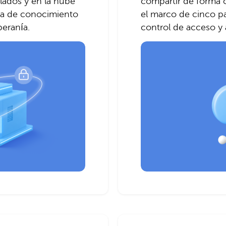
lados y en la nube
compartir de forma c
ra de conocimiento
el marco de cinco pa
beranía.
control de acceso y