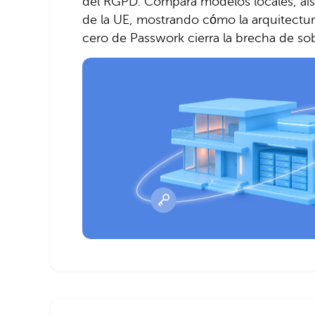
del RGPD. Compara modelos locales, ais
de la UE, mostrando cómo la arquitectu
cero de Passwork cierra la brecha de so