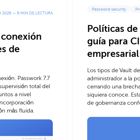
Password security
Pr
O 2026
—
8 MIN DE LECTURA
Políticas d
 conexión
guía para C
es de
empresarial
Los tipos de Vault d
exión. Passwork 7.7
administrador a la po
upervisión total del
cerrando una brecha
untos a nivel
siquiera conoce. Es
incorporación
de gobernanza conf
n más fluida.