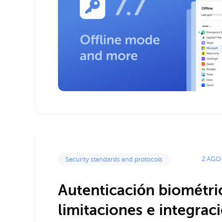
2 AGO
Security standards and protocols
Autenticación biométric
limitaciones e integrac