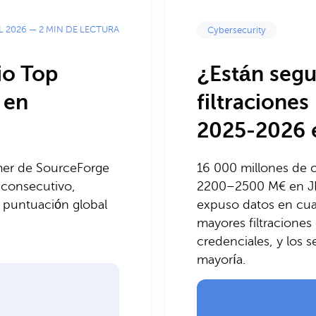
L 2026
—
2 MIN DE LECTURA
Cybersecurity
io Top
¿Están segu
 en
filtracione
2025-2026 
rmer de SourceForge
16 000 millones de cr
 consecutivo,
2200–2500 M€ en JLR
a puntuación global
expuso datos en cuat
mayores filtraciones
credenciales, y los s
mayoría.