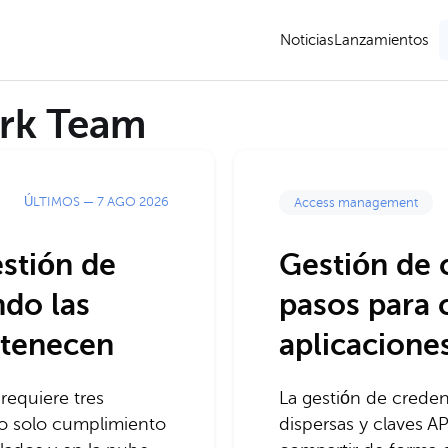
Noticias
Lanzamientos
ork Team
ÚLTIMOS
—
7 AGO 2026
Access management
estión de
Gestión de 
do las
pasos para c
rtenecen
aplicacione
requiere tres
La gestión de creden
 no solo cumplimiento
dispersas y claves A