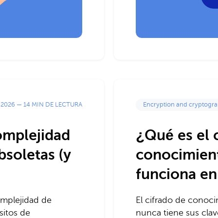
 2026
—
14 MIN DE LECTURA
Encryption and cryptogr
complejidad
¿Qué es el 
bsoletas (y
conocimien
funciona en
complejidad de
El cifrado de conoci
sitos de
nunca tiene sus clav