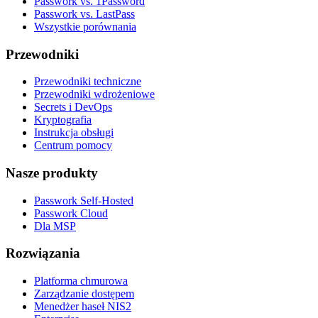
Passwork vs. 1Password
Passwork vs. LastPass
Wszystkie porównania
Przewodniki
Przewodniki techniczne
Przewodniki wdrożeniowe
Secrets i DevOps
Kryptografia
Instrukcja obsługi
Centrum pomocy
Nasze produkty
Passwork Self-Hosted
Passwork Cloud
Dla MSP
Rozwiązania
Platforma chmurowa
Zarządzanie dostępem
Menedżer haseł NIS2