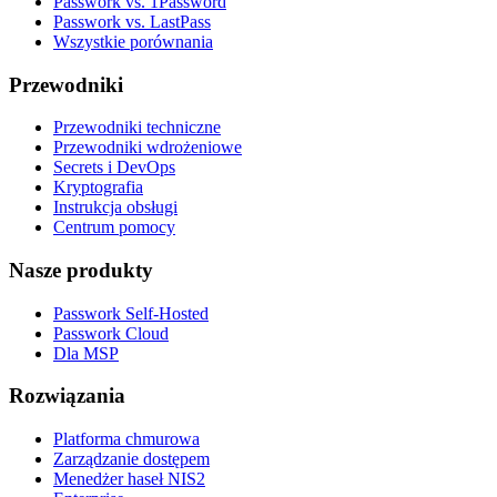
Passwork vs. 1Password
Passwork vs. LastPass
Wszystkie porównania
Przewodniki
Przewodniki techniczne
Przewodniki wdrożeniowe
Secrets i DevOps
Kryptografia
Instrukcja obsługi
Centrum pomocy
Nasze produkty
Passwork Self-Hosted
Passwork Cloud
Dla MSP
Rozwiązania
Platforma chmurowa
Zarządzanie dostępem
Menedżer haseł NIS2