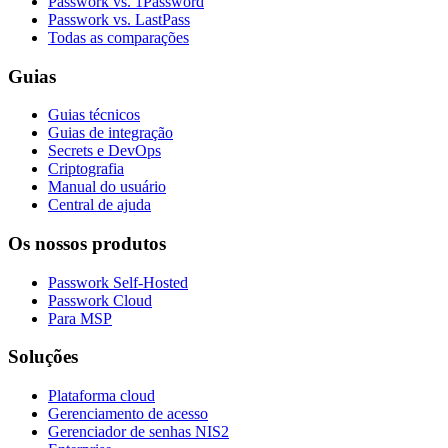
Passwork vs. 1Password
Passwork vs. LastPass
Todas as comparações
Guias
Guias técnicos
Guias de integração
Secrets e DevOps
Criptografia
Manual do usuário
Central de ajuda
Os nossos produtos
Passwork Self-Hosted
Passwork Cloud
Para MSP
Soluções
Plataforma cloud
Gerenciamento de acesso
Gerenciador de senhas NIS2