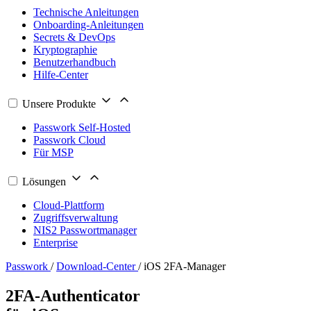
Technische Anleitungen
Onboarding-Anleitungen
Secrets & DevOps
Kryptographie
Benutzerhandbuch
Hilfe-Center
Unsere Produkte
Passwork Self-Hosted
Passwork Cloud
Für MSP
Lösungen
Cloud-Plattform
Zugriffsverwaltung
NIS2 Passwortmanager
Enterprise
Passwork
/
Download-Center
/
iOS 2FA-Manager
2FA-Authenticator